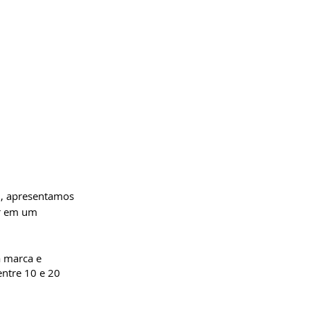
i, apresentamos
er em um
a marca e
entre 10 e 20