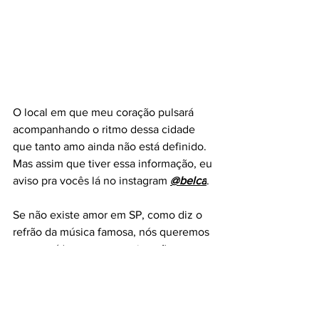
O local em que meu coração pulsará 
acompanhando o ritmo dessa cidade 
que tanto amo ainda não está definido. 
Mas assim que tiver essa informação, eu 
aviso pra vocês lá no instagram 
@belca
. 
Se não existe amor em SP, como diz o 
refrão da música famosa, nós queremos 
ser o antídoto para esta situação, 
levando a doçura desse sentimento tão 
fundamental para as ruas, procurando 
despertar a empatia entre todos e 
aproximar os habitantes dessa 