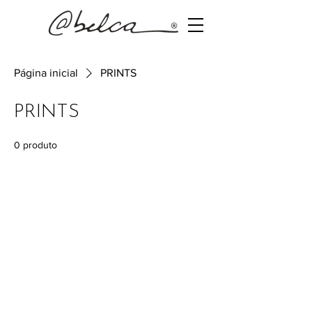
Página inicial
PRINTS
PRINTS
0 produto
Ainda não há produtos
aqui
Escolha uma categoria diferente para
continuar.